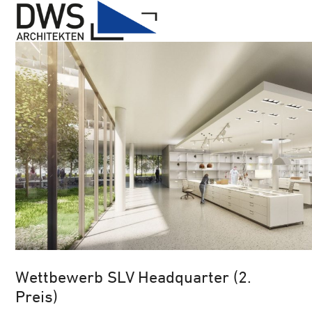
Open
Close
Skip
mobile
mobile
to
menu
menu
content
Wettbewerb SLV Headquarter (2.
Preis)