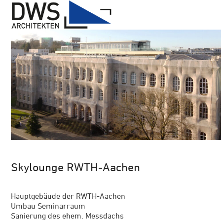
Open
Close
Skip
mobile
mobile
to
menu
menu
content
Skylounge RWTH-Aachen
Hauptgebäude der RWTH-Aachen
Umbau Seminarraum
Sanierung des ehem. Messdachs