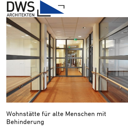
Open
Close
Skip
mobile
mobile
to
menu
menu
content
Wohnstätte für alte Menschen mit
Behinderung