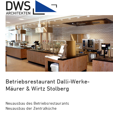
Open
Close
Skip
mobile
mobile
to
menu
menu
content
Betriebsrestaurant Dalli-Werke-
Mäurer & Wirtz Stolberg
Neuausbau des Betriebsrestaurants
Neuausbau der Zentralküche